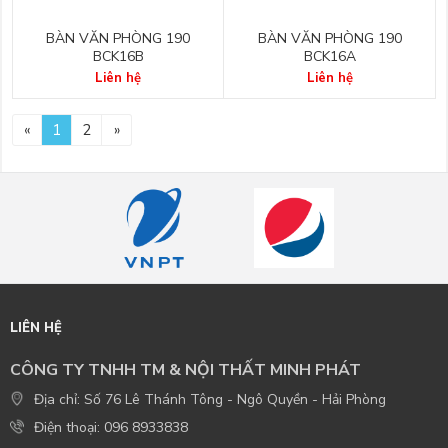
BÀN VĂN PHÒNG 190
BÀN VĂN PHÒNG 190
BCK16B
BCK16A
Liên hệ
Liên hệ
«
1
2
»
LIÊN HỆ
CÔNG TY TNHH TM & NỘI THẤT MINH PHÁT
Địa chỉ: Số 76 Lê Thánh Tông - Ngô Quyền - Hải Phòng
Điện thoại: 096 8933838