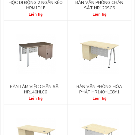
HỘC DI ĐỘNG 2 NGĂN KÉO
BÀN VĂN PHÒNG CHÂN
HRM1D1F
SẮT HR120SC6
Liên hệ
Liên hệ
BÀN LÀM VIỆC CHÂN SẮT
BÀN VĂN PHÒNG HÒA
HR140HLC6
PHÁT HR140HLC8Y1
Liên hệ
Liên hệ